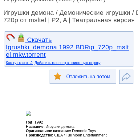
Игрушки демона / Демонические игрушки / 
720p от msltel | P2, A | Театральная версия
Скачать
Igrushki_demona.1992.BDRip_720p_mslt
el.mkv.torrent
Как тут качать?
Добавить rutor.org в поисковую строку
Отложить на потом
Год:
1992
Название:
Игрушки демона
Оригинальное название:
Demonic Toys
Производство:
США / Full Moon Entertainment