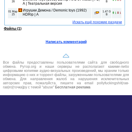
6
8
26
B
A | Театральная версия
Игрушки Демона / Demonic toys (1992)
01 Мар
1.47 G
1
1
1
HDRip | A
25
B
Искать ещё похожие раздачи
Файлы (1)
Написать комментарий
Все файлы предоставлены пользователями сайта для свободного
обмена. Рутор.org и наши серверы не располагают какими-либо
цифровыми копиями аудио-визуальных произведений, мы храним только
информацию о них и торрент-файлы, загруженными пользователями для
обмена. Для направления жалоб на нарушения исключительных
авторских прав, пожалуйста, пишите на email pollyfuckingshit(гав-
гав)ro[точка]ру с темой "abuse"
Бесплатная реклама