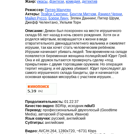
Жанр:
ужасы
,
фэнтези
,
комедия
,
детектив
Режиссер:
Питер Манугян
Актеры:
Трэйси Скоггинс
,
Бентли Митчэм
,
Дэниел Черни
,
Майкл Руссо
,
Бэрри Линч
, Эллен Даннинг, Питер Шрум,
Джефф Челентано, Уильям Торн
Описание:
Демон был похоронен на месте игрушечного
склада 66 лет назад в ночь своего рождения. Хотя он и
родился мёртвым, возвращается к жизни в виде
отвратительного двенадцатилетнего мальчика и оживляет
игрушки, так как хочет стать человеческим ребёнком.
Игрушки начинают убивать людей. Тем временем на складе
появляется беременная женщина-полицейский Юдит Грей.
Она и её дружок пытаются провернуть сделку «под
прикрытием» с двумя торговцами оружием. Но операция
терпит неудачу, и её дружка убивают. Юдит преследуют до
самого игрушечного склада бандиты, где и начинается
основная кровавая мясорубка с участием игрушек…
Продолжительность:
01:22:37
Качество видео:
BDRip, исходник
ndiuf3
Перевод:
профессиональный двухголосый (Goodtime
Media), авторский (Горчаков, Иванов)
Язык озвучки:
русский, английский
Субтитры:
английские
Видео:
AVC/H.264, 1280x720, ~6731 Kbps