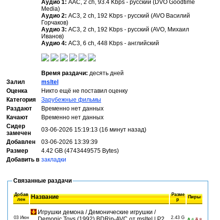
Аудио 1:
AAC, 2 ch, 93.4 Kbps - русский (DVO Goodtime
Media)
Аудио 2:
AC3, 2 ch, 192 Kbps - русский (AVO Василий
Горчаков)
Аудио 3:
AC3, 2 ch, 192 Kbps - русский (AVO, Михаил
Иванов)
Аудио 4:
AC3, 6 ch, 448 Kbps - английский
Время раздачи:
десять дней
Залил
msltel
Оценка
Никто ещё не поставил оценку
Категория
Зарубежные фильмы
Раздают
Временно нет данных
Качают
Временно нет данных
Сидер
03-06-2026 15:19:13 (16 минут назад)
замечен
Добавлен
03-06-2026 13:39:39
Размер
4.42 GB (4743449575 Bytes)
Добавить в
закладки
Связанные раздачи
Добав
Разме
Название
Пиры
лен
р
Игрушки демона / Демонические игрушки /
03 Июн
2.43 G
Demonic Toys (1992) BDRip-AVC от msltel | P2,