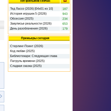
Топ фильмов сейчас
Тед Лассо (2026) [04х01 из 10]
187
История игрушек 5 (2026)
943
Обсессия (2025)
234
Закулисье реальности (2026)
653
День разоблачения (2026)
179
Премьеры сегодня
Стерлинг-Поинт (2026)
Код любви (2025)
Библиотекари: Следующая глава
(2026)
Патруль времени (2025)
Сладкая сказка (2025)