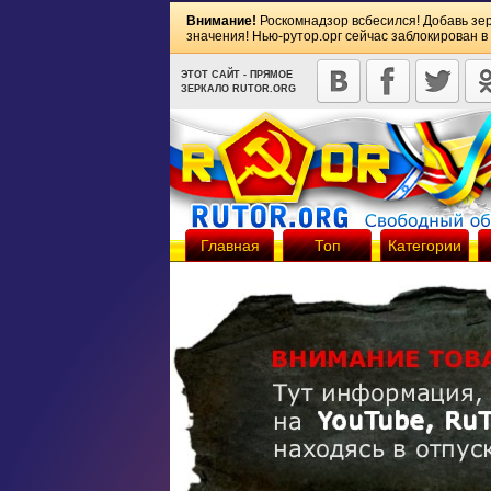
Внимание!
Роскомнадзор всбесился! Добавь зе
значения! Нью-рутор.орг сейчас заблокирован в
ЭТОТ САЙТ - ПРЯМОЕ
ЗЕРКАЛО RUTOR.ORG
Главная
Топ
Категории