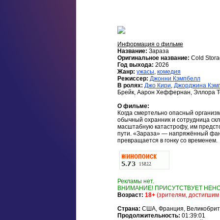
Информация о фильме
Название:
Зараза
Оригинальное название:
Cold Stor
Год выхода:
2026
Жанр:
ужасы
,
комедия
Режиссер:
Джонни Кэмпбелл
В ролях:
Джо Кири
,
Джорджина Кэм
Брейк, Аарон Хеффернан, Эллора То
О фильме:
Когда смертельно опасный организм
обычный охранник и сотрудница ск
масштабную катастрофу, им предсто
пути. «Зараза» — напряжённый фан
превращается в гонку со временем.
Рекламы нет.
ВНИМАНИЕ! ПРИСУТСТВУЕТ НЕНО
Возраст:
18+
(зрителям, достигшим
Страна:
США, Франция, Великобрит
Продолжительность:
01:39:01