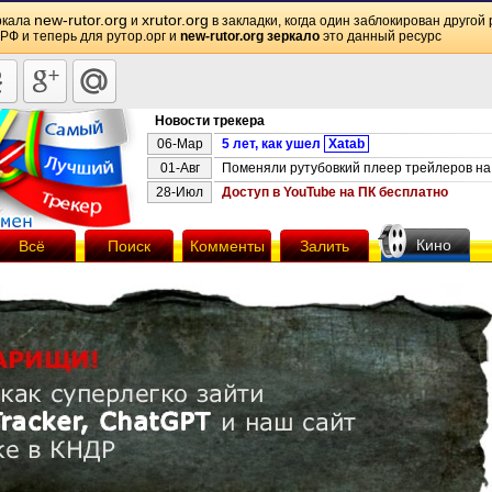
new-rutor.org
xrutor.org
ркала
и
в закладки, когда один заблокирован другой 
 РФ и теперь для рутор.орг и
new-rutor.org зеркало
это данный ресурс
Новости трекера
06-Мар
5 лет, как ушел
Xatab
01-Авг
Поменяли рутубовкий плеер трейлеров на 
28-Июл
Доступ в YouTube на ПК бесплатно
Кино
Всё
Поиск
Комменты
Залить