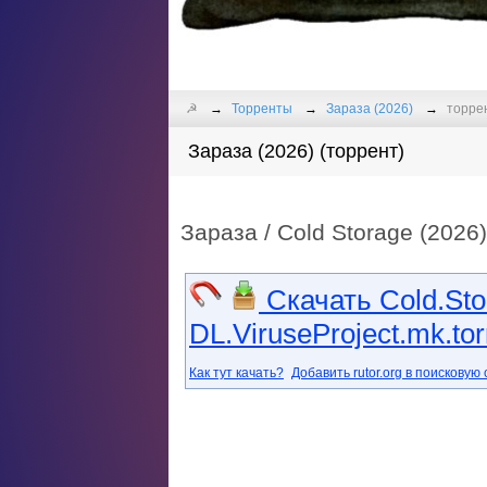
☭
Торренты
Зараза (2026)
торрен
Зараза (2026) (торрент)
Зараза / Cold Storage (2026)
Скачать Cold.St
DL.ViruseProject.mk.tor
Как тут качать?
Добавить rutor.org в поисковую 