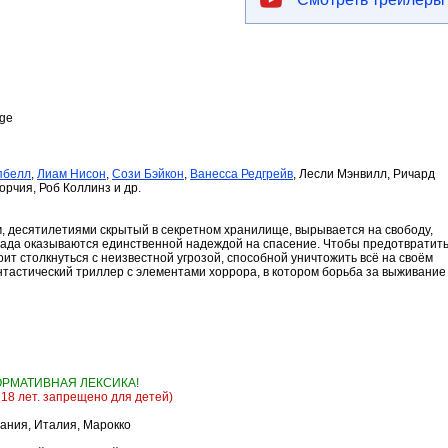
age
пбелл
,
Лиам Нисон
,
Сози Бэйкон
,
Ванесса Редгрейв
, Лесли Мэнвилл, Ричард
рчия, Роб Коллинз и др.
, десятилетиями скрытый в секретном хранилище, вырывается на свободу,
лада оказываются единственной надеждой на спасение. Чтобы предотвратит
ит столкнуться с неизвестной угрозой, способной уничтожить всё на своём
тастический триллер с элементами хоррора, в котором борьба за выживание
РМАТИВНАЯ ЛЕКСИКА!
 18 лет. запрещено для детей)
ания, Италия, Марокко