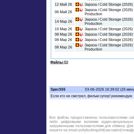
12 Май 26
Зараза / Cold Storage (2026)
Зараза / Cold Storage (2026)
06 Май 26
Production
Зараза / Cold Storage (2026) U
14 Мар 26
Production
10 Мар 26
Зараза / Cold Storage (2026
08 Мар 26
Зараза / Cold Storage (2026)
08 Мар 26
Зараза / Cold Storage (2026)
Зараза / Cold Storage (2026
08 Мар 26
Production
Файлы (1)
Spec555
03-06-2026 16:39:02 (26 мин
Если кто не смотрел, фильм супер! рекомендую
Все файлы предоставлены пользователями сайт
либо цифровыми копиями аудио-визуальных
загруженными пользователями для обмена. Для
пишите на email pollyfuckingshit(гав-гав)ro[точка]