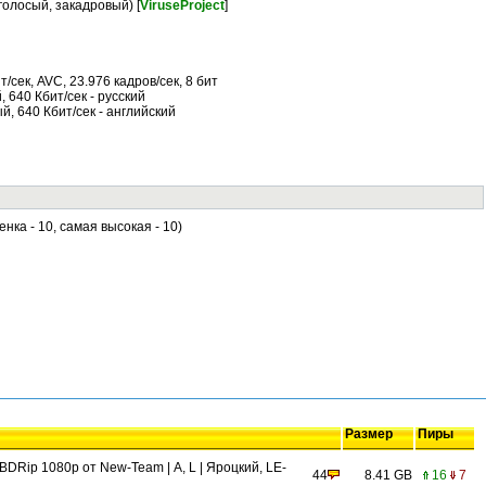
олосый, закадровый) [
ViruseProject
]
т/сек, AVC, 23.976 кадров/сек, 8 бит
, 640 Кбит/сек - русский
й, 640 Кбит/сек - английский
енка - 10, самая высокая - 10)
Размер
Пиры
 BDRip 1080p от New-Team | A, L | Яроцкий, LE-
44
8.41 GB
16
7