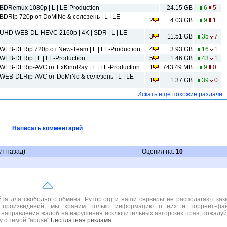
 BDRemux 1080p | L | LE-Production
24.15 GB
6
5
 BDRip 720p от DoMiNo & селезень | L | LE-
2
4.03 GB
9
1
HD WEB-DL-HEVC 2160p | 4K | SDR | L | LE-
3
11.51 GB
35
7
) WEB-DLRip 720p от New-Team | L | LE-Production
4
3.93 GB
16
1
 WEB-DLRip | L | LE-Production
5
1.46 GB
43
1
 WEB-DLRip-AVC от ExKinoRay | L | LE-Production
1
743.49 MB
9
0
) WEB-DLRip-AVC от DoMiNo & селезень | L | LE-
1
1.37 GB
39
0
Искать ещё похожие раздачи
Написать комментарий
ут назад)
Оценил на:
10
а для свободного обмена. Рутор.org и наши серверы не располагают как
 произведений, мы храним только информацию о них и торрент-фа
 направления жалоб на нарушения исключительных авторских прав, пожалуй
ру с темой "abuse"
Бесплатная реклама