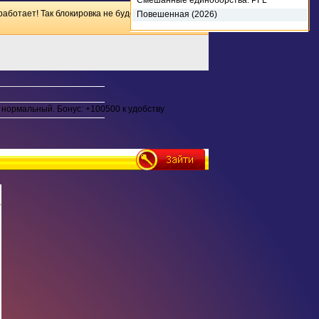
Смешанные единоборства. PFL
Charlotte: Battle vs. Rosta. Full Event
работает! Так блокировка не будет иметь
Повешенная (2026)
(2026)
нормальный. Бонус: +100500 к удобству