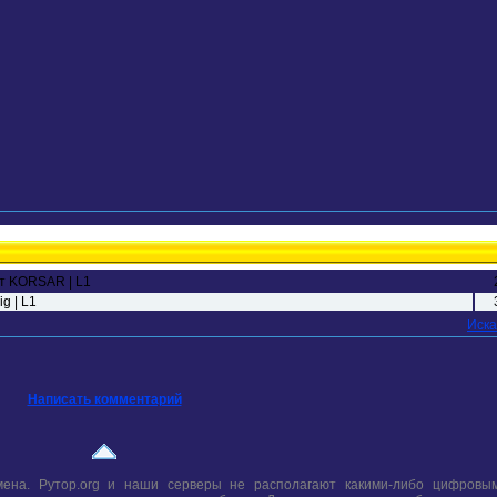
от KORSAR | L1
g | L1
Иска
Написать комментарий
ена. Рутор.org и наши серверы не располагают какими-либо цифровым