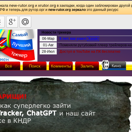
new-rutor.org
xrutor.org
ркала
и
в закладки, когда один заблокирован другой 
 РФ и теперь для рутор.орг и
new-rutor.org зеркало
это данный ресурс
Новости трекера
06-Мар
5 лет, как ушел
Xatab
01-Авг
Поменяли рутубовкий плеер трейлеров на 
28-Июл
Доступ в YouTube на ПК бесплатно
Кино
Всё
Поиск
Комменты
Залить