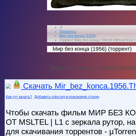
☭
Торренты
Мир без конца (1956)
торрент Мир без конца / World Without End (
Мир без конца (1956) (торрент)
Мир без конца / World Witho
Скачать Mir_bez_konca.1956.Th
Как тут качать?
Добавить rutor.org в поисковую строку
Чтобы скачать фильм МИР БЕЗ К
ОТ MSLTEL | L1 с зеркала рутор, 
для скачивания торрентов - µTorrent