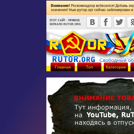
Внимание!
Роскомнадзор всбесился! Добавь зе
значения! Нью-рутор.орг сейчас заблокирован в
ЭТОТ САЙТ - ПРЯМОЕ
ЗЕРКАЛО RUTOR.ORG
Главная
Топ
Категории