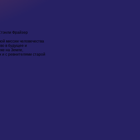
 Стэнли Фрайзер
вой миссии человечества
во в будущее и
еке на Земле,
х и с ревнителями старой