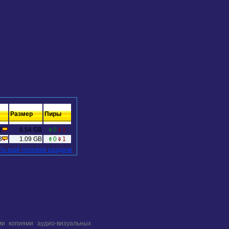
Размер
Пиры
2
6.54 GB
0
1
3
1.09 GB
0
1
ть ещё похожие раздачи
и копиями аудио-визуальных