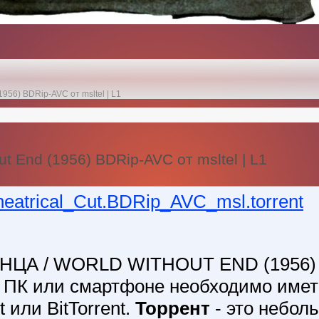
1956) BDRip-AVC от msltel | L1
ut End (1956) BDRip-AVC от msltel | L1
eatrical_Cut.BDRip_AVC_msl.torrent
ОНЦА / WORLD WITHOUT END (1956)
на ПК или смартфоне необходимо име
 или BitTorrent.
Торрент
- это небол