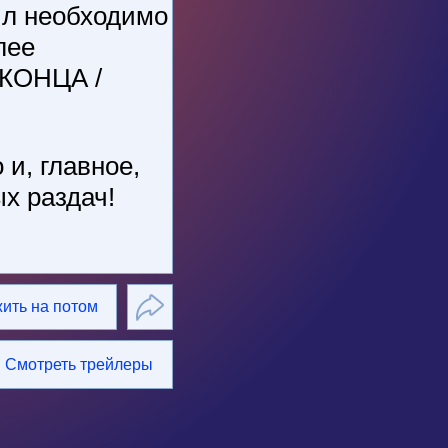
йл необходимо
лее
 КОНЦА /
 и, главное,
х раздач!
ить на потом
Смотреть трейлеры