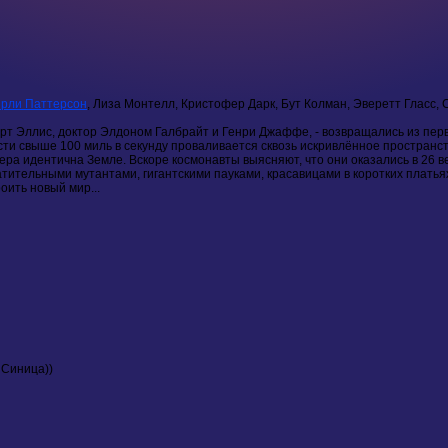
рли Паттерсон
, Лиза Монтелл, Кристофер Дарк, Бут Колман, Эверетт Гласс,
рт Эллис, доктор Элдоном Галбрайт и Генри Джаффе, - возвращались из пер
сти свыше 100 миль в секунду проваливается сквозь искривлённое пространст
ра идентична Земле. Вскоре космонавты выясняют, что они оказались в 26 в
тительными мутантами, гигантскими пауками, красавицами в коротких платья
оить новый мир...
й Синица))