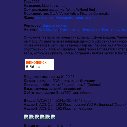
Год:
1956
Название:
Мир без конца
Оригинальное название:
World Without End
Производство:
США / Allied Artists Pictures Corporation
Жанр:
фантастика
,
мелодрама
,
приключения
Режиссер:
Эдвард Берндс
Актеры:
Хью Марлоу
,
Нэнси Гейтс
,
Нельсон Ли
,
Род Тейлор
,
Ши
Описание:
Четыре космонавта - командир Джон Борден, Хербе
на Марс. Их ракета из-за непредвиденного ускорения на скоро
приземляется в цепи заснеженных гор на планете, чья атмосфе
опустошённой атомной войной. Наши герои встретятся с отвра
веры, которые борются, чтобы сохранить человечество и постр
Продолжительность:
01:20:25
Качество видео:
BDRip, исходник
Glowamy
Перевод:
любительский одноголосый (Синица)
Язык озвучки:
русский, английский
Субтитры:
русские (User750), английские
Видео:
AVC/H.264, 1024x402, ~3642 Kbps
Аудио 1:
AC3, 2 ch, 192 Kbps - русский (VO Rollinghead (Серге
Аудио 2:
AC3, 2 ch, 192 Kbps - английский
Время раздачи:
десять дней