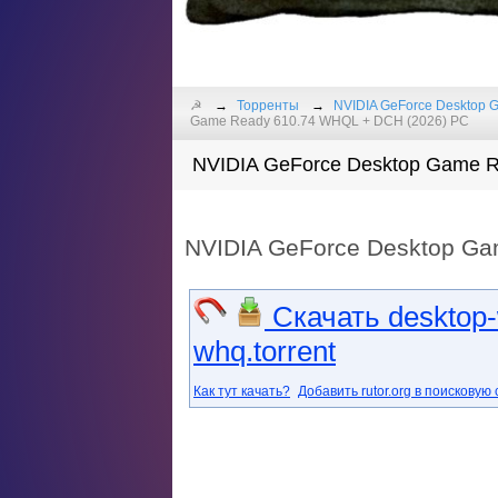
☭
Торренты
NVIDIA GeForce Desktop 
Game Ready 610.74 WHQL + DCH (2026) PC
NVIDIA GeForce Desktop Game R
NVIDIA GeForce Desktop Ga
Скачать desktop-w
whq.torrent
Как тут качать?
Добавить rutor.org в поисковую 