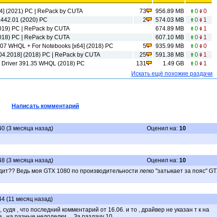
64] (2021) PC | RePack by CUTA
73
956.89 MB
0
0
v.442.01 (2020) PC
2
574.03 MB
0
1
2019) PC | RePack by CUTA
674.89 MB
0
1
2018) РС | RePack by CUTA
607.10 MB
0
1
07 WHQL + For Notebooks [x64] (2018) РС
5
935.99 MB
0
0
.04.2018] (2018) PC | RePack by CUTA
25
591.38 MB
0
1
Driver 391.35 WHQL (2018) PC
131
1.49 GB
0
1
Искать ещё похожие раздачи
Написать комментарий
40 (3 месяца назад)
Оценил на:
10
48 (3 месяца назад)
Оценил на:
10
одит?? Ведь моя GTX 1080 по производительности легко "затыкает за пояс" G
44 (11 месяц назад)
судя , что последний комментарий от 16.06. и то , драйвер не указан т к на
 , на разные недоделки ... За раздачу 10