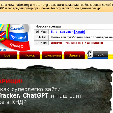
new-rutor.org
xrutor.org
ркала
и
в закладки, когда один заблокирован другой 
 РФ и теперь для рутор.орг и
new-rutor.org зеркало
это данный ресурс
Новости трекера
06-Мар
5 лет, как ушел
Xatab
01-Авг
Поменяли рутубовкий плеер трейлеров на 
28-Июл
Доступ в YouTube на ПК бесплатно
Кино
Всё
Поиск
Комменты
Залить