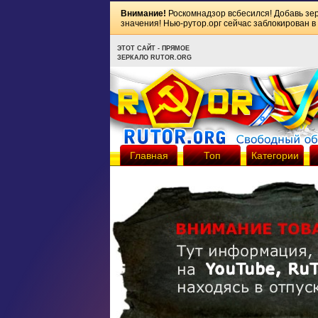
Внимание!
Роскомнадзор всбесился! Добавь зе
значения! Нью-рутор.орг сейчас заблокирован в
ЭТОТ САЙТ - ПРЯМОЕ
ЗЕРКАЛО RUTOR.ORG
Главная
Топ
Категории