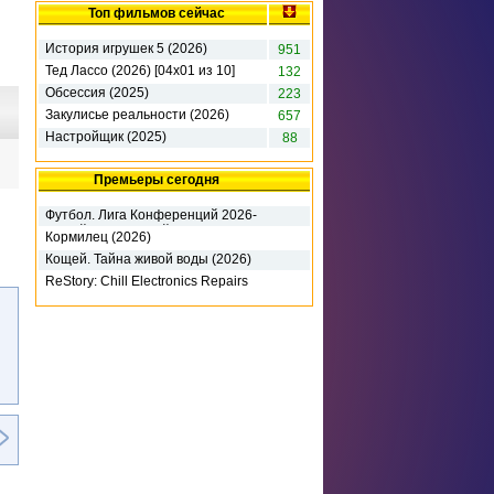
Топ фильмов сейчас
История игрушек 5 (2026)
951
Тед Лассо (2026) [04х01 из 10]
132
Обсессия (2025)
223
Закулисье реальности (2026)
657
Настройщик (2025)
88
Премьеры сегодня
Футбол. Лига Конференций 2026-
27. 3-й кв раунд. 1-й матч. Динамо
Кормилец (2026)
К (2026)
Кощей. Тайна живой воды (2026)
ReStory: Chill Electronics Repairs
(2026) RePack