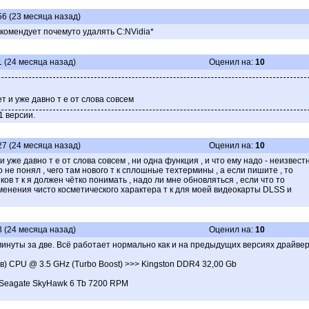
56 (23 месяца назад)
комендует почемуто удалять C:NVidia*
1 (24 месяца назад)
Оценил на:
10
т и уже давно т е от слова совсем
1 версии.
27 (24 месяца назад)
Оценил на:
10
 уже давно т е от слова совсем , ни одна функция , и что ему надо - неизвестн
 не понял , чего там нового т к сплошные техтермины , а если пишите , то
иков т к я должен чётко понимать , надо ли мне обновляться , если что то
зменения чисто косметического характера т к для моей видеокарты DLSS и
3 (24 месяца назад)
Оценил на:
10
инуты за две. Всё работает нормально как и на предыдущих версиях драйвер
в) CPU @ 3.5 GHz (Turbo Boost) >>> Kingston DDR4 32,00 Gb
 Seagate SkyHawk 6 Tb 7200 RPM