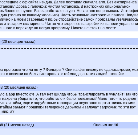
последние с оф сайта нвидиа. Далее поставил сначала апп. Без експириенса
становил дрова с галочкой: Чистая установка. В настройках опциональной
ерь более не нужен. Все заработало на ура. Новая апп понравилась. Интерфе
идиа (только по вашему желанию). Часть основных настроек из панели Нвиди
И лично на моем стареньком пк, быстродействие самой програамы увеличилось
ак и в старом експириенс. Читал что скоро все настройки из панели управлен
ашного в переходе на новую программу. Ничего не стоит на месте.
6 (20 месяцев назад)
угих программ что ли нету ? Фильтры ? Они на фиг никому не сдались кроме, мо
ют в новинки на больших экранах, с геймпада, а таких людей - копейки.
53 (20 месяцев назад)
idia app вместо gfe. А там нет шилда чтобы транслировать в мунлайт! Так что
т нахрена убирать то, что работало и было полезным? Мало того что родное
учивая гайки, еще и зарубежные корпорации неустанно портят жизнь своими
китайцы забьют прошивки телефонов дерьмом и залочат загрузчик, то эти вот
 мир, а?
38 (21 месяц назад)
Оценил на:
10