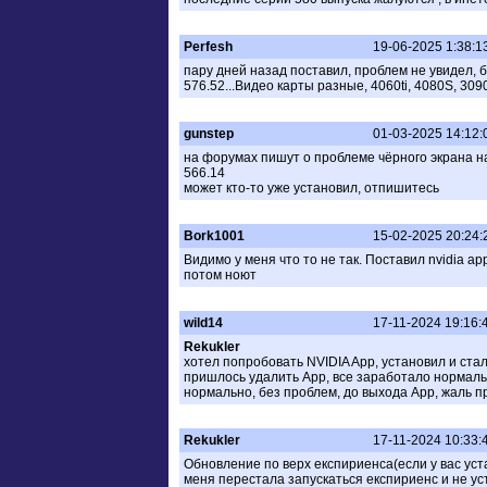
Perfesh
19-06-2025 1:38:1
пару дней назад поставил, проблем не увидел, б
576.52...Видео карты разные, 4060ti, 4080S, 3090
gunstep
01-03-2025 14:12:
на форумах пишут о проблеме чёрного экрана на
566.14
может кто-то уже установил, отпишитесь
Bork1001
15-02-2025 20:24:
Видимо у меня что то не так. Поставил nvidia ap
потом ноют
wild14
17-11-2024 19:16:
Rekukler
хотел попробовать NVIDIA App, установил и стал
пришлось удалить App, все заработало нормально
нормально, без проблем, до выхода App, жаль п
Rekukler
17-11-2024 10:33:
Обновление по верх експириенса(если у вас уст
меня перестала запускаться експириенс и не у