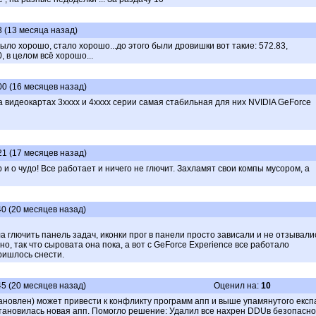
3 (13 месяца назад)
ыло хорошо, стало хорошо...до этого были дровишки вот такие: 572.83,
, в целом всё хорошо...
00 (16 месяцев назад)
 видеокартах 3хххх и 4хххх серии самая стабильная для них NVIDIA GeForce
21 (17 месяцев назад)
p и о чудо! Все работает и ничего не глючит. Захламят свои компы мусором, а
40 (20 месяцев назад)
а глючить панель задач, иконки прог в панели просто зависали и не отзывали
, так что сыровата она пока, а вот c GeForce Experience все работало
ришлось снести.
45 (20 месяцев назад)
Оценил на:
10
ановлен) может привести к конфликту программ апп и выше упамянутого експа
становилась новая апп. Помогло решение: Удалил все нахрен DDUв безопасн