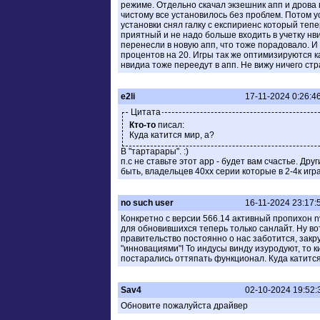
режиме. Отдельно скачал экзешник апп и дрова 
чистому все установилось без проблем. Потом у
установки снял галку с експириенс который теп
приятный и не надо больше входить в учетку нв
перенесли в новую апп, что тоже порадовало. 
процентов на 20. Игры так же оптимизируются к
нвидиа тоже переедут в апп. Не вижу ничего стр
e2li
17-11-2024 0:26:4
Цитата
Кто-то
писал:
Куда катится мир, а?
В "тартарары". :)
п.с не ставьте этот app - будет вам счастье. Др
быть, владельцев 40хх серии которые в 2-4к игра
no such user
16-11-2024 23:17:
Конкретно с версии 566.14 активный пропихон nv
для обновившихся теперь только санлайт. Ну во
правительство постоянно о нас заботится, закр
"инновациями"! То индусы винду изуродуют, то 
постарались оттяпать функционал. Куда катится
Sav4
02-10-2024 19:52:
Обновите пожалуйста драйвер