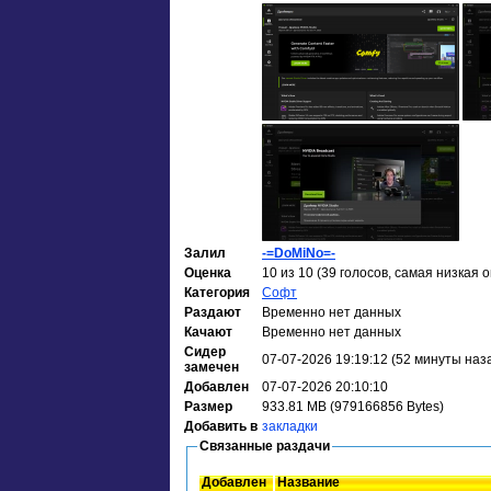
Залил
-=DoMiNo=-
Оценка
10 из 10 (39 голосов, самая низкая о
Категория
Софт
Раздают
Временно нет данных
Качают
Временно нет данных
Сидер
07-07-2026 19:19:12 (52 минуты наз
замечен
Добавлен
07-07-2026 20:10:10
Размер
933.81 MB (979166856 Bytes)
Добавить в
закладки
Связанные раздачи
Добавлен
Название