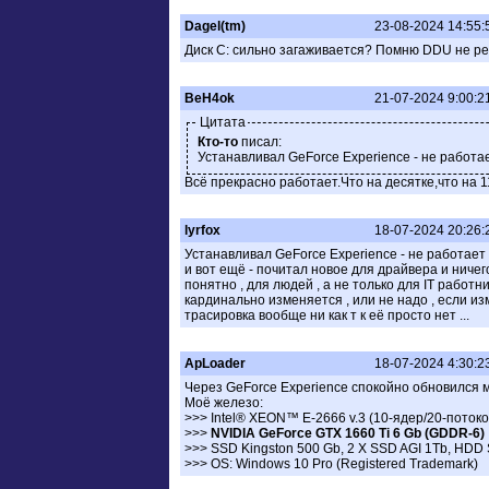
Dagel(tm)
23-08-2024 14:55:
Диск C: сильно загаживается? Помню DDU не ре
BeH4ok
21-07-2024 9:00:2
Цитата
Кто-то
писал:
Устанавливал GeForce Experience - не работае
Всё прекрасно работает.Что на десятке,что на 1
lyrfox
18-07-2024 20:26:
Устанавливал GeForce Experience - не работает и
и вот ещё - почитал новое для драйвера и ничего
понятно , для людей , а не только для IT работн
кардинально изменяется , или не надо , если и
трасировка вообще ни как т к её просто нет ...
ApLoader
18-07-2024 4:30:2
Через GeForce Experience спокойно обновился м
Моё железо:
>>> Intel® XEON™ E-2666 v.3 (10-ядер/20-потоко
>>>
NVIDIA GeForce GTX 1660 Ti 6 Gb (GDDR-6)
>>> SSD Kingston 500 Gb, 2 Х SSD AGI 1Tb, HDD
>>> OS: Windows 10 Pro (Registered Trademark)