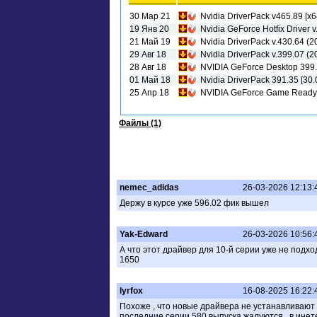
30 Мар 21
Nvidia DriverPack v465.89 [x
19 Янв 20
Nvidia GeForce Hotfix Driver 
21 Май 19
Nvidia DriverPack v.430.64 (
29 Авг 18
Nvidia DriverPack v.399.07 (
28 Авг 18
NVIDIA GeForce Desktop 399.
01 Май 18
Nvidia DriverPack 391.35 [30
25 Апр 18
NVIDIA GeForce Game Ready 
Файлы (1)
nemec_adidas
26-03-2026 12:13:
Держу в курсе уже 596.02 фик вышел
Yak-Edward
26-03-2026 10:56:
А что этот драйвер для 10-й серии уже не подх
1650
lyrfox
16-08-2025 16:22:
Похоже , что новые драйвера не устанавливают , 
последние серии 580 выпуска жалуются , в инете